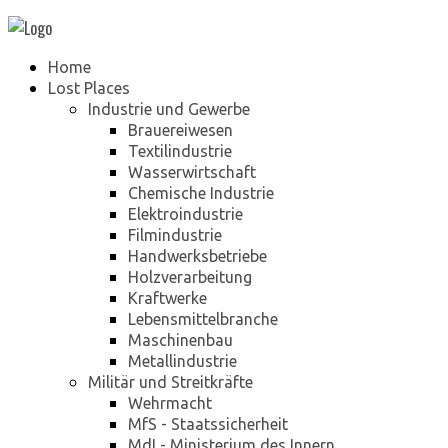
Home
Lost Places
Industrie und Gewerbe
Brauereiwesen
Textilindustrie
Wasserwirtschaft
Chemische Industrie
Elektroindustrie
Filmindustrie
Handwerksbetriebe
Holzverarbeitung
Kraftwerke
Lebensmittelbranche
Maschinenbau
Metallindustrie
Militär und Streitkräfte
Wehrmacht
MfS - Staatssicherheit
MdI - Ministerium des Innern