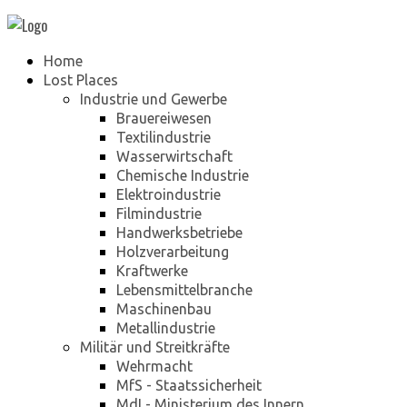
Home
Lost Places
Industrie und Gewerbe
Brauereiwesen
Textilindustrie
Wasserwirtschaft
Chemische Industrie
Elektroindustrie
Filmindustrie
Handwerksbetriebe
Holzverarbeitung
Kraftwerke
Lebensmittelbranche
Maschinenbau
Metallindustrie
Militär und Streitkräfte
Wehrmacht
MfS - Staatssicherheit
MdI - Ministerium des Innern