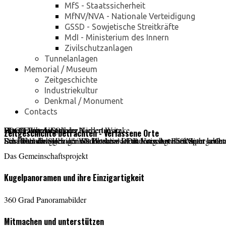
MfS - Staatssicherheit
MfNV/NVA - Nationale Verteidigung
GSSD - Sowjetische Streitkräfte
MdI - Ministerium des Innern
Zivilschutzanlagen
Tunnelanlagen
Memorial / Museum
Zeitgeschichte
Industriekultur
Denkmal / Monument
Contacts
Das Orange UFO
FDGB Erholungsheim Herbert Warnke
Hotel Fürst zu Stolberg
Blaues Wunder aus der Niederlausitz
Zeitgeschichte betrachten - Verlassene Orte
Schulbau der Siebziger mit Potential - Futuristischer Baukörper in Or
Ein Hotel das nach der Wende seine DDR Vergangenheit nicht verlor
Das "Heinrich Heine" in Schierke war ein Luxushotel im Sperrgebiet 
Schaufelradbagger - ein Stahlkoloss der anderen Art - 50 Meter hoch
Das Gemeinschaftsprojekt
Kugelpanoramen und ihre Einzigartigkeit
360 Grad Panoramabilder
Mitmachen und unterstützen