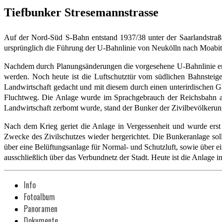
Tiefbunker Stresemannstrasse
Auf der Nord-Süd S-Bahn entstand 1937/38 unter der Saarlandstraße
ursprünglich die Führung der U-Bahnlinie von Neukölln nach Moabit 
Nachdem durch Planungsänderungen die vorgesehene U-Bahnlinie entf
werden. Noch heute ist die Luftschutztür vom südlichen Bahnsteig
Landwirtschaft gedacht und mit diesem durch einen unterirdischen G
Fluchtweg. Die Anlage wurde im Sprachgebrauch der Reichsbahn a
Landwirtschaft zerbomt wurde, stand der Bunker der Zivilbevölkerun
Nach dem Krieg geriet die Anlage in Vergessenheit und wurde ers
Zwecke des Zivilschutzes wieder hergerichtet. Die Bunkeranlage so
über eine Belüftungsanlage für Normal- und Schutzluft, sowie über e
ausschließlich über das Verbundnetz der Stadt. Heute ist die Anlage i
Info
Fotoalbum
Panoramen
Dokumente