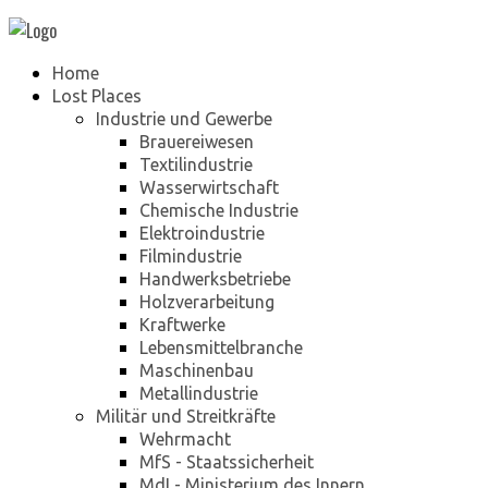
Home
Lost Places
Industrie und Gewerbe
Brauereiwesen
Textilindustrie
Wasserwirtschaft
Chemische Industrie
Elektroindustrie
Filmindustrie
Handwerksbetriebe
Holzverarbeitung
Kraftwerke
Lebensmittelbranche
Maschinenbau
Metallindustrie
Militär und Streitkräfte
Wehrmacht
MfS - Staatssicherheit
MdI - Ministerium des Innern