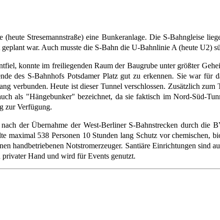
 (heute Stresemannstraße) eine Bunkeranlage. Die S-Bahngleise liege
geplant war. Auch musste die S-Bahn die U-Bahnlinie A (heute U2) sü
iel, konnte im freiliegenden Raum der Baugrube unter größter Gehei
ende des S-Bahnhofs Potsdamer Platz gut zu erkennen. Sie war für 
ang verbunden. Heute ist dieser Tunnel verschlossen. Zusätzlich zum 
uch als "Hängebunker" bezeichnet, da sie faktisch im Nord-Süd-Tun
g zur Verfügung.
t nach der Übernahme der West-Berliner S-Bahnstrecken durch die 
llte maximal 538 Personen 10 Stunden lang Schutz vor chemischen, bio
inen handbetriebenen Notstromerzeuger. Santiäre Einrichtungen sind a
n privater Hand und wird für Events genutzt.