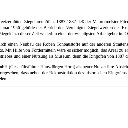
etzerhütten Ziegelbrennöfen. 1883-1887 ließ der Maurermeister Fried
anuar 1956 gehörte der Betrieb den Vereinigten Ziegelwerken des Krei
iegelei zu dieser Zeit weiterhin einer der wichtigsten Arbeitgeber im O
rch einen Neubau der Röben Tonbaustoffe auf der anderen Straßensei
 Mit Hilfe von Fördermitteln wäre es sicher möglich, das Areal zu er
Betriebes und einer Nutzung als Museum, denn die Ringöfen von 1887 d
H (Geschäftsführer Hans-Jürgen Horn) als neuer Nutzer ihre Absicht erk
orgesehen, dass neben der Rekonstruktion des historischen Ringofens e
elen.