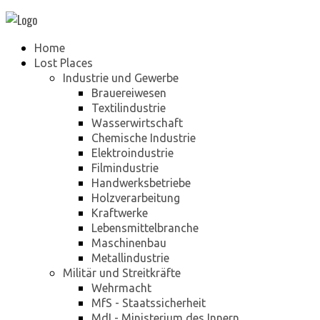
Home
Lost Places
Industrie und Gewerbe
Brauereiwesen
Textilindustrie
Wasserwirtschaft
Chemische Industrie
Elektroindustrie
Filmindustrie
Handwerksbetriebe
Holzverarbeitung
Kraftwerke
Lebensmittelbranche
Maschinenbau
Metallindustrie
Militär und Streitkräfte
Wehrmacht
MfS - Staatssicherheit
MdI - Ministerium des Innern