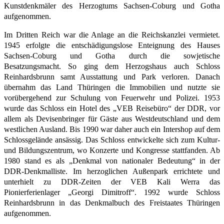
Kunstdenkmäler des Herzogtums Sachsen-Coburg und Gotha
aufgenommen.
Im Dritten Reich war die Anlage an die Reichskanzlei vermietet.
1945 erfolgte die entschädigungslose Enteignung des Hauses
Sachsen-Coburg und Gotha durch die sowjetische
Besatzungsmacht. So ging dem Herzogshaus auch Schloss
Reinhardsbrunn samt Ausstattung und Park verloren. Danach
übernahm das Land Thüringen die Immobilien und nutzte sie
vorübergehend zur Schulung von Feuerwehr und Polizei. 1953
wurde das Schloss ein Hotel des „VEB Reisebüro“ der DDR, vor
allem als Devisenbringer für Gäste aus Westdeutschland und dem
westlichen Ausland. Bis 1990 war daher auch ein Intershop auf dem
Schlossgelände ansässig. Das Schloss entwickelte sich zum Kultur-
und Bildungszentrum, wo Konzerte und Kongresse stattfanden. Ab
1980 stand es als „Denkmal von nationaler Bedeutung“ in der
DDR-Denkmalliste. Im herzoglichen Außenpark errichtete und
unterhielt zu DDR-Zeiten der VEB Kali Werra das
Pionierferienlager „Georgi Dimitroff“. 1992 wurde Schloss
Reinhardsbrunn in das Denkmalbuch des Freistaates Thüringen
aufgenommen.