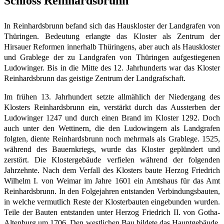
Schloss Reinhardsbrunn
In Reinhardsbrunn befand sich das Hauskloster der Landgrafen von
Thüringen. Bedeutung erlangte das Kloster als Zentrum der
Hirsauer Reformen innerhalb Thüringens, aber auch als Hauskloster
und Grablege der zu Landgrafen von Thüringen aufgestiegenen
Ludowinger. Bis in die Mitte des 12. Jahrhunderts war das Kloster
Reinhardsbrunn das geistige Zentrum der Landgrafschaft.
Im frühen 13. Jahrhundert setzte allmählich der Niedergang des
Klosters Reinhardsbrunn ein, verstärkt durch das Aussterben der
Ludowinger 1247 und durch einen Brand im Kloster 1292. Doch
auch unter den Wettinern, die den Ludowingern als Landgrafen
folgten, diente Reinhardsbrunn noch mehrmals als Grablege. 1525,
während des Bauernkriegs, wurde das Kloster geplündert und
zerstört. Die Klostergebäude verfielen während der folgenden
Jahrzehnte. Nach dem Verfall des Klosters baute Herzog Friedrich
Wilhelm I. von Weimar im Jahre 1601 ein Amtshaus für das Amt
Reinhardsbrunn. In den Folgejahren entstanden Verbindungsbauten,
in welche vermutlich Reste der Klosterbauten eingebunden wurden.
Teile der Bauten entstanden unter Herzog Friedrich II. von Gotha-
Altenburg um 1706. Den westlichen Bau bildete das Hauptgebäude,