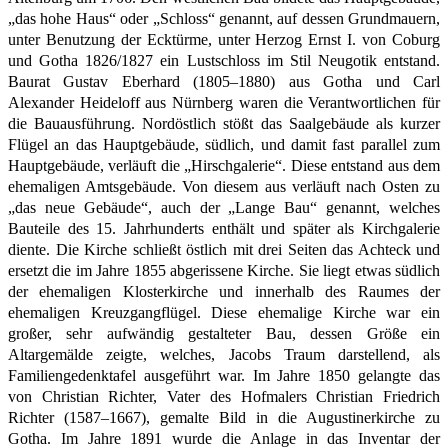
„das hohe Haus“ oder „Schloss“ genannt, auf dessen Grundmauern,
unter Benutzung der Ecktürme, unter Herzog Ernst I. von Coburg
und Gotha 1826/1827 ein Lustschloss im Stil Neugotik entstand.
Baurat Gustav Eberhard (1805–1880) aus Gotha und Carl
Alexander Heideloff aus Nürnberg waren die Verantwortlichen für
die Bauausführung. Nordöstlich stößt das Saalgebäude als kurzer
Flügel an das Hauptgebäude, südlich, und damit fast parallel zum
Hauptgebäude, verläuft die „Hirschgalerie“. Diese entstand aus dem
ehemaligen Amtsgebäude. Von diesem aus verläuft nach Osten zu
„das neue Gebäude“, auch der „Lange Bau“ genannt, welches
Bauteile des 15. Jahrhunderts enthält und später als Kirchgalerie
diente. Die Kirche schließt östlich mit drei Seiten das Achteck und
ersetzt die im Jahre 1855 abgerissene Kirche. Sie liegt etwas südlich
der ehemaligen Klosterkirche und innerhalb des Raumes der
ehemaligen Kreuzgangflügel. Diese ehemalige Kirche war ein
großer, sehr aufwändig gestalteter Bau, dessen Größe ein
Altargemälde zeigte, welches, Jacobs Traum darstellend, als
Familiengedenktafel ausgeführt war. Im Jahre 1850 gelangte das
von Christian Richter, Vater des Hofmalers Christian Friedrich
Richter (1587–1667), gemalte Bild in die Augustinerkirche zu
Gotha. Im Jahre 1891 wurde die Anlage in das Inventar der